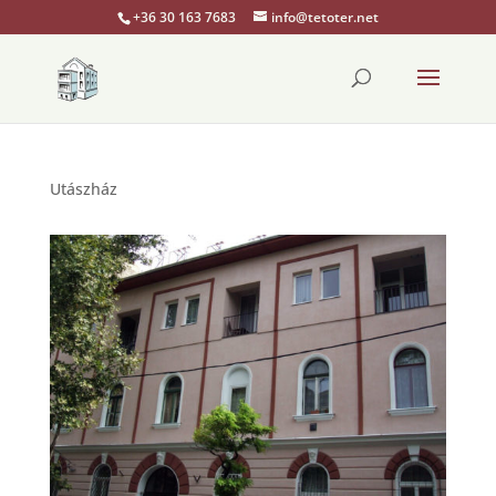
+36 30 163 7683
info@tetoter.net
Utászház